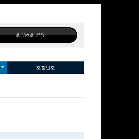
호칭번호 선정
은
이지 SA
호칭번호