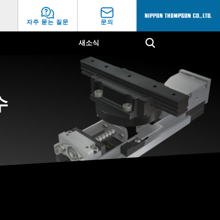
자주 묻는 질문
문의
새소식
직선
수
은
픽 & 플레이스
･･XZ
직선 / 회전
얼라이먼트