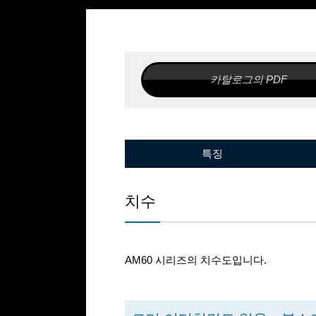
카탈로그의 PDF
고정밀도
고속 가동
얇
픽 & 플레이스
나노리니어 NT･･･XZH
특징
치수
AM60 시리즈의 치수도입니다.