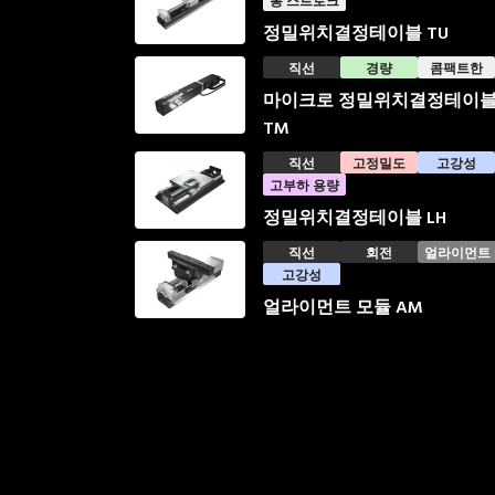
롱 스트로크
정밀위치결정테이블 TU
얼라이먼트
직선
경량
콤팩트한
마이크로 정밀위치결정테이
SA
TM
직선
고정밀도
고강성
고부하 용량
정밀위치결정테이블 LH
직선
회전
얼라이먼트
고강성
얼라이먼트 모듈 AM