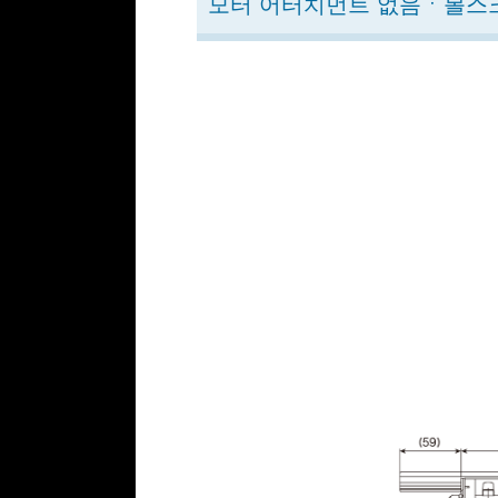
모터 어터치먼트 없음ㆍ볼스