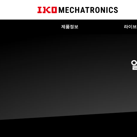
제품정보
라이브
간단 선정
홍보 동영상
제품 카탈로그
리니어 모터 구동 타입
수명 계산
런칭 영상
CAD 데이터
볼스크류 구동 타입
리니어 모터 테이블 선정 툴
취급설명서
테이블웜 기어 구동웜 타입
모터 토크 계산
타이밍 벨트 구동 타입
고정밀도
얇은
경
가성비
나노리니어 NT･･･V