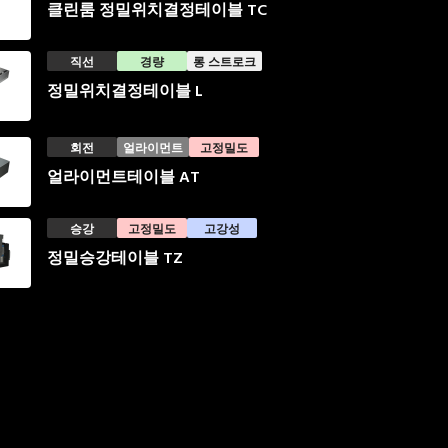
클린룸 정밀위치결정테이블 TC
직선
경량
롱 스트로크
정밀위치결정테이블 L
회전
얼라이먼트
고정밀도
얼라이먼트테이블 AT
승강
고정밀도
고강성
정밀승강테이블 TZ