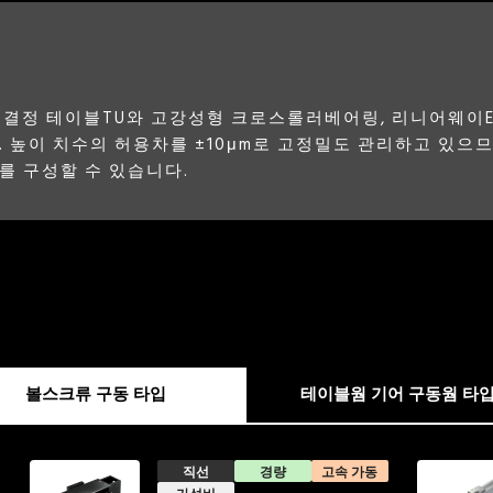
위치결정 테이블TU와 고강성형 크로스롤러베어링, 리니어웨이
 높이 치수의 허용차를 ±10μm로 고정밀도 관리하고 있으
를 구성할 수 있습니다.
볼스크류 구동 타입
테이블웜 기어 구동웜 타
직선
경량
고속 가동