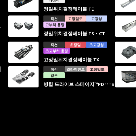
가성비
정밀위치결정테이블 TE
직선
고정밀도
고강성
고부하 용량
블
정밀위치결정테이블 TS・CT
직선
초정밀
초고강성
초고부하 용량
고정밀위치결정테이블 TX
직선
얼라이먼트
고정밀도
얇은
병렬 드라이브 스테이지™PD･･･S