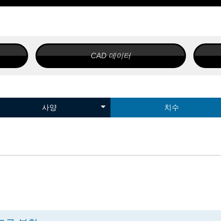
CAD 데이터
은
高추력
고속 가동
고정밀도
얇
롱 스트로크
얼라이먼트 스테
리니어모터테이블 LT
사양
치수
최대 탑재 질량
최고 속도
정밀도
AM25
AM40
AM60
AM86