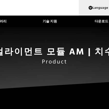
Language
Japanese
러리
기술 지원
다운로드
English
Chinese
직선
직선
Korean
얼라이먼트 모듈 AM | 치
Product
량
초정밀
고강성
고정밀도
얇
나노리니어 NT･･･H
나노리니어 NT･
직선
직선