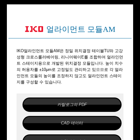
니어
NT･･･
XZ
얼라이먼트 모듈AM
직선
고정밀도
얇은
픽 & 플레이
스
IKO얼라인먼트 모듈AM은 정밀 위치결정 테이블TU와 고강
나노리
성형 크로스롤러베어링, 리니어웨이E를 조합하여 얼라인먼
니어
트 스테이지용으로 개발된 위치결정 모듈입니다. 높이 치수
NT･･･
의 허용차를 ±10μm로 고정밀도 관리하고 있으므로 각 얼라
XZH
인먼트 모듈의 높이를 조정하지 않고도 얼라인먼트 스테이
지를 구성할 수 있습니다.
직선
고정밀도
고속 가동
얇은
픽 & 플레이
카탈로그의 PDF
스
리니어모터테이
블 LT
CAD 데이터
직선
高추력
고속 가동