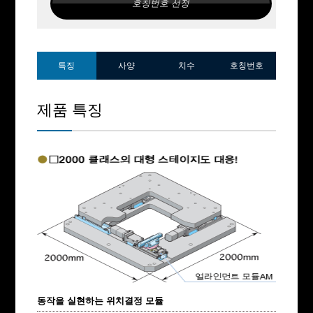
롱 스트로크
호칭번호 선정
얼라이
먼트 스
테이지
SA
특징
사양
치수
호칭번호
직선
회전
제품 특징
얼라이먼트
고정밀도
얇은
동작을 실현하는 위치결정 모듈