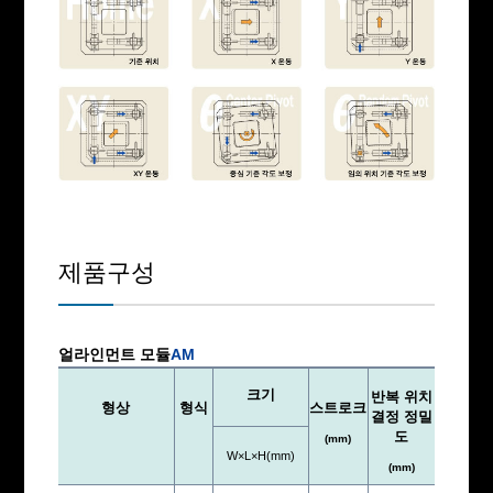
제품구성
얼라인먼트 모듈
AM
크기
반복 위치
형상
형식
스트로크
결정 정밀
도
(mm)
W×L×H(mm)
(mm)