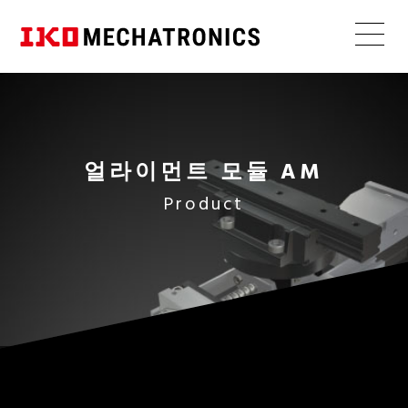
간단 선정
홍보 동영상
제품 카탈로그
나노리
리니어 모터 구동 타입
니어
얼라이먼트 모듈 AM
NT･･･V
수명 계산
런칭 영상
CAD 데이터
볼스크류 구동 타입
Product
직선
고정밀도
리니어 모터 테이블 선정 툴
취급설명서
얇은
테이블웜 기어 구동웜 타입
경량
가성비
모터 토크 계산
나노리
니어
타이밍 벨트 구동 타입
NT･･･H
직선
초정밀
고강성
나노리