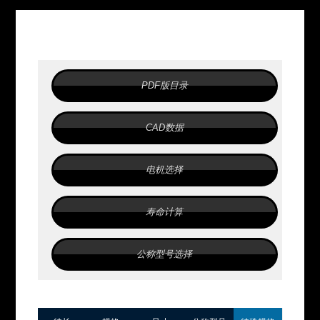
纳米直
线电机
NT･･･
XZ
PDF版目录
直线
高精度
薄型
拾取和放置
CAD数据
纳米直
线电机
电机选择
NT･･･
XZH
寿命计算
直线
高精度
高速运行
薄型
公称型号选择
拾取和放置
直线电
机LT
直线