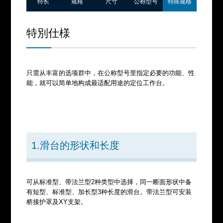
特长
规格
尺寸
公称型号
特殊规格
高推力
高速运行
长行程
校准工
特別仕様
作台 SA
直线
旋转
只需从丰富的选项群中，在公称型号里指定必要的功能、性
校准
能，就可以简单地构成最适配用途的定位工作台。
高精度
薄型
1.滑台的形状和长度
可从标准型、带法兰型2种类型中选择，同一断面形状中备
有短型、标准型、加长型3种长度的滑台。带法兰型可安装
桥接护罩及XY支架。