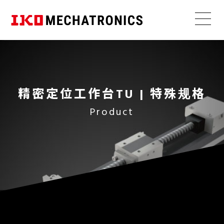
简易选择
宣传视频
产品目录
纳米直
直线电机驱动型
线定位
精密定位工作台TU | 特殊规格
工作台
寿命计算
启动视频
CAD数据
滚珠丝杠驱动型
NT･･･V
Product
直线电机工作台选择工具
操作说明书
直线
高精度
蜗轮蜗杆驱动型
薄型
轻量
电机转矩计算
性价比
纳米直
同步带驱动型
线电机
NT･･･H
直线
超高精度
高刚性