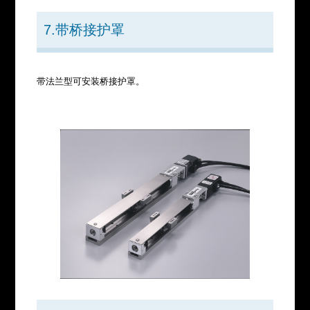
7.带桥接护罩
带法兰型可安装桥接护罩。