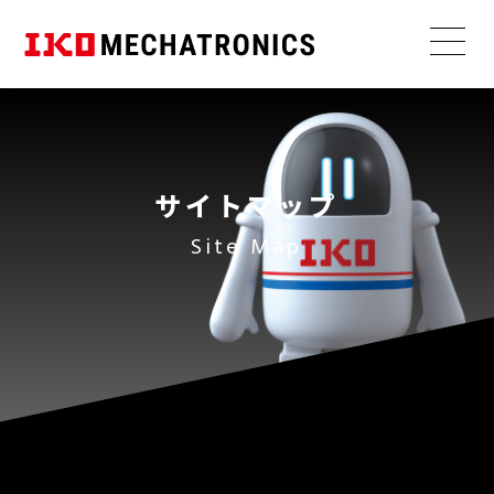
簡易選定
プロモーション動画
製品カタログ
ナノリニア
リニアモータ駆動タイプ
ⓇNT･･･V
サイトマップ
寿命計算
デモ機動画
CADデータ
直線
高精度
ボールねじ駆動タイプ
薄型
軽量
Site Map
コストパフォーマンス
リニアモータテーブル選定ツール
立ち上げ動画
取扱説明書
ナノリ
ウォームギア駆動タイプ
ニア
ⓇNT･･･
モータトルク計算
コラム
H
タイミングベルト駆動タイプ
直線
超高精度
高剛性
ナノリニア
ⓇNT･･･XZ