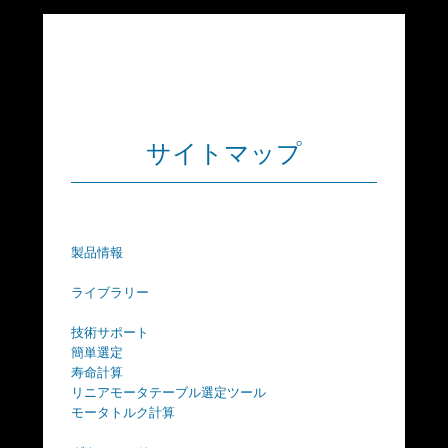
直線
高精度
薄型
ピック&プレイス
ナノリニア
ⓇNT･･･XZH
直線
高精度
高速稼働
薄型
サイトマップ
ピック&プレイス
リニアモータテ
ーブルLT
直線
高推力
高速稼働
製品情報
ロングストローク
アライ
ライブラリー
メント
技術サポート
ステー
簡単選定
ジSA
寿命計算
リニアモータテーブル選定ツール
直線
回転
モータトルク計算
アライメン
ト
高精度